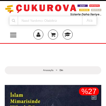
Ara
Anasayfa
>
Din
%
27