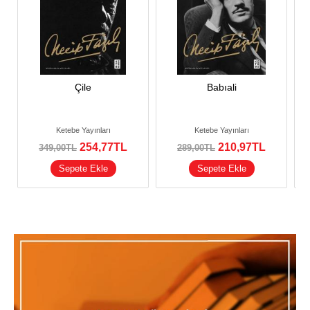
Çile
Babıali
Ketebe Yayınları
Ketebe Yayınları
254
,77
TL
210
,97
TL
349
,00
TL
289
,00
TL
Sepete Ekle
Sepete Ekle