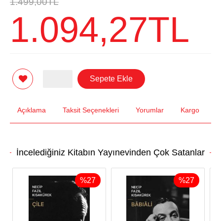
1.499
,00
TL
1.094
,27
TL
Sepete Ekle
Açıklama
Taksit Seçenekleri
Yorumlar
Kargo
İncelediğiniz Kitabın Yayınevinden Çok Satanlar
%
27
%
27