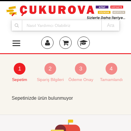
Ara
1
2
3
4
Sepetim
Sipariş Bilgileri
Ödeme Onay
Tamamlandı
Sepetinizde ürün bulunmuyor