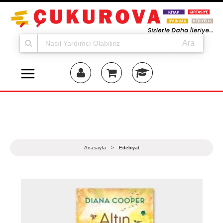
Ara
Anasayfa
>
Edebiyat