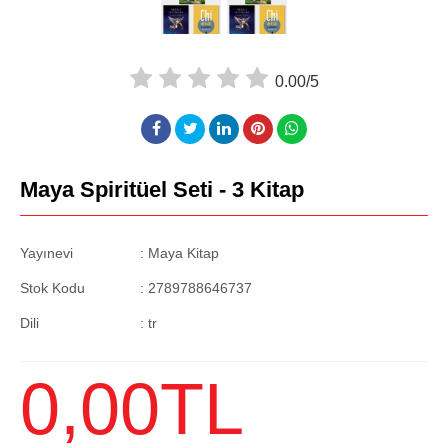
0.00/5
Maya Spiritüel Seti - 3 Kitap
Yayınevi
: Maya Kitap
Stok Kodu
:
2789788646737
Dili
:
tr
0
,00
TL