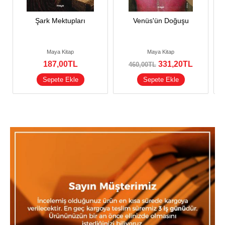
Şark Mektupları
Venüs'ün Doğuşu
Maya Kitap
Maya Kitap
187
,00
TL
331
,20
TL
460
,00
TL
Sepete Ekle
Sepete Ekle