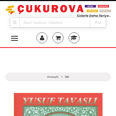
Ara
Anasayfa
>
Din