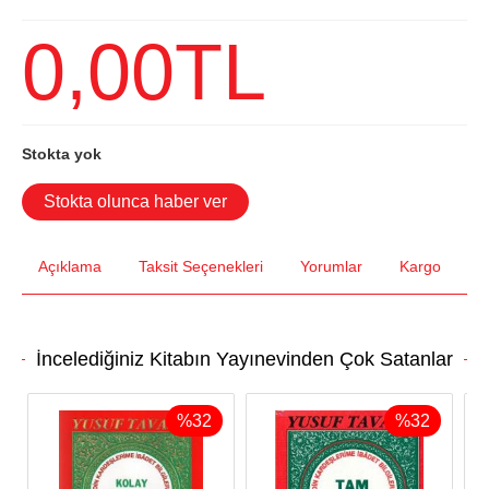
0
,00
TL
Stokta yok
Stokta olunca haber ver
Açıklama
Taksit Seçenekleri
Yorumlar
Kargo
İncelediğiniz Kitabın Yayınevinden Çok Satanlar
%
32
%
32