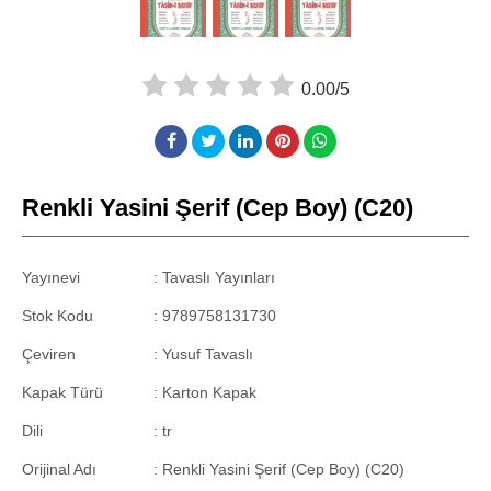
0.00/5
Renkli Yasini Şerif (Cep Boy) (C20)
Yayınevi
: Tavaslı Yayınları
Stok Kodu
:
9789758131730
Çeviren
:
Yusuf Tavaslı
Kapak Türü
:
Karton Kapak
Dili
:
tr
Orijinal Adı
:
Renkli Yasini Şerif (Cep Boy) (C20)