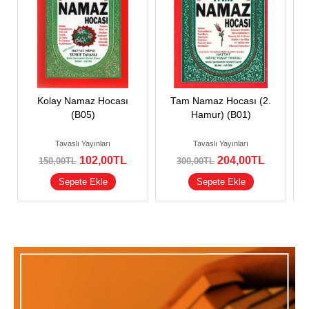
Kolay Namaz Hocası
Tam Namaz Hocası (2.
(B05)
Hamur) (B01)
Tavaslı Yayınları
Tavaslı Yayınları
102
,00
TL
204
,00
TL
150
,00
TL
300
,00
TL
Sepete Ekle
Sepete Ekle